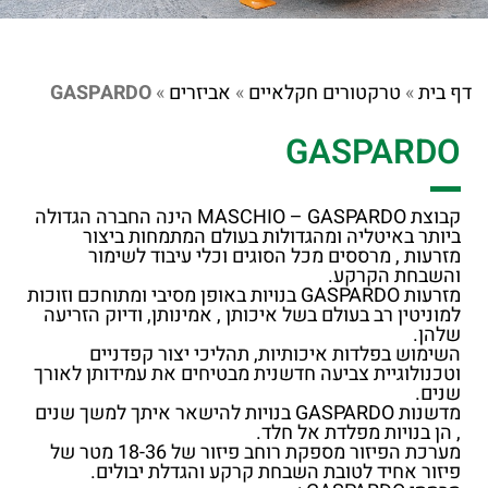
דף בית
»
טרקטורים חקלאיים
»
אביזרים
»
GASPARDO
GASPARDO
קבוצת MASCHIO – GASPARDO הינה החברה הגדולה
ביותר באיטליה ומהגדולות בעולם המתמחות ביצור
מזרעות , מרססים מכל הסוגים וכלי עיבוד לשימור
והשבחת הקרקע.
מזרעות GASPARDO בנויות באופן מסיבי ומתוחכם וזוכות
למוניטין רב בעולם בשל איכותן , אמינותן, ודיוק הזריעה
שלהן.
השימוש בפלדות איכותיות, תהליכי יצור קפדניים
וטכנולוגיית צביעה חדשנית מבטיחים את עמידותן לאורך
שנים.
מדשנות GASPARDO בנויות להישאר איתך למשך שנים
, הן בנויות מפלדת אל חלד.
מערכת הפיזור מספקת רוחב פיזור של 18-36 מטר של
פיזור אחיד לטובת השבחת קרקע והגדלת יבולים.