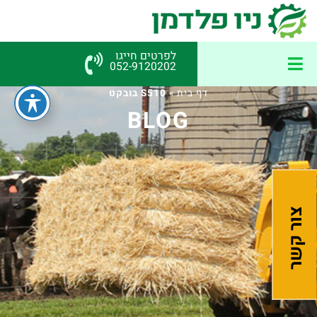
לפרטים חייגו
052-9120202
דף בית
»
S510 בובקט
BLOG
צור קשר