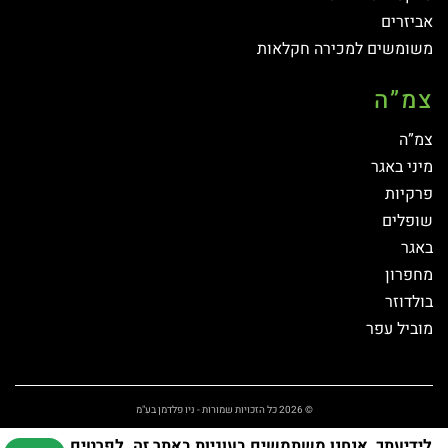
אביזרים
משומשים למכירה חקלאות
צמ”ה
צמ”ה
מיני באגר
פרקיות
שופלים
באגר
מחפרון
בולדוזר
מוביל עפר
© 2026 כל הזכויות שמורות - ניו פלדמן בע"מ
לידיעתך, אנחנו משתמשים בעוגיות באתר זה.
לפרטים
אקזקטו קידום אתרים