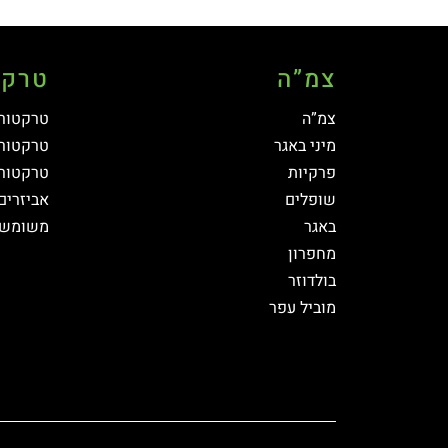
צמ”ה
טרקט
צמ”ה
טרקטורי
מיני באגר
טרקטור 
פרקיות
טרקטור 
שופלים
אביזרים
באגר
משומשי
מחפרון
בולדוזר
מוביל עפר